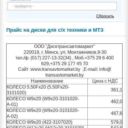
Сбросить
Прайс на диски для с/х техники и МТЗ
ООО "Дисктрансавтомаркет"
220019, г. Минск, ул. Монтажников,9-30
тел./ф. (017) 227-13-32(34) , Моб.+375 29 6 400
629,+375 29 177 45 70
Сайт :www.transavtomarket.by ,E-mail: info@
transavtomarket.by
Наименование
Цена с НДС
КОЛЕСО 5.50Fx20 (5.50Fx20-
361,1
3101020)
КОЛЕСО W9х20 (W9х20-3101020-
462,0
А-01)
КОЛЕСО W9х20 (W9х20-3101020-
467,6
А-02)
КОЛЕСО W9х20 (422-3107020)
579,0